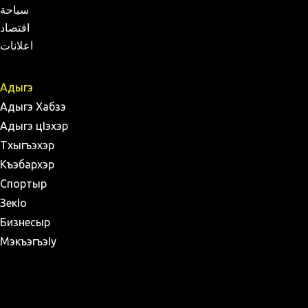
سياحة
اقتصاد
اعلانات
Адыгэ
Адыгэ Хабзэ
Адыгэ цIэхэр
Тхыгъэхэр
Къэбархэр
Спортыр
ЗекIо
Бизнесыр
МэкъэгъэIу