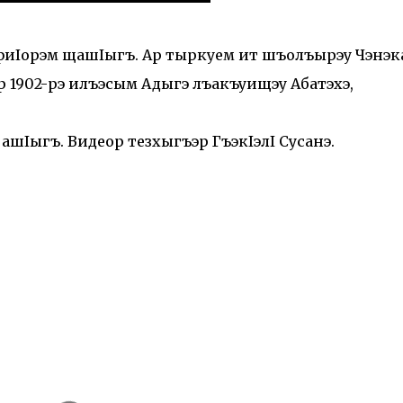
иIорэм щашIыгъ. Ар тыркуем ит шъолъырэу Чэнэк
р 1902-рэ илъэсым Адыгэ лъакъуищэу Абатэхэ,
ашIыгъ. Видеор тезхыгъэр ГъэкIэлI Сусанэ.