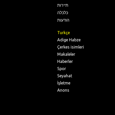
תיירות
כלכלה
הודעות
Turkçe
Adige Habze
Çerkes isimleri
Makaleler
Haberler
Spor
Seyahat
İşletme
Anons