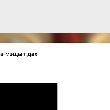
Skip to main content
э мэщыт дах