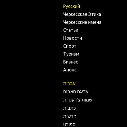
Русский
Черкесская Этика
Черкесские имена
Статьи
Новости
Спорт
Туризм
Бизнес
Анонс
עברית
אדיגה האבזה
שמות צ'רקסיות
כתבות
חדשות
ספורט