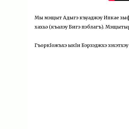
Мы мэщыт Адыгэ къуаджэу Ипкае зыф
хахьэ (къалэу Бигэ пэблагъ). Мэщыты
ГъоркIожъхэ ыкIи Бэрзэджхэ зэхэтхэу 