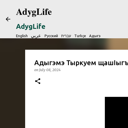
AdygLife
AdygLife
عربي
English
Русский
עברית
Turkçe
Адыгэ
Адыгэмэ Тыркуем щашIыгъ
on
July 08, 2024