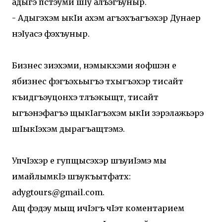
адыгэ пстэуми шIу алъэгъуныр.
- Адыгэхэм ыкIи ахэм агъэхъагъэхэр Дунаер
нэIуасэ фэхъуныр.
Бизнес зиӀэхэми, нэмыкӀхэми яӀофшӀэн е
ябизнес фэгъэхьыгъэ тхыгъэхэр тисайт
къидгъэуцонхэ тлъэкӀыщт, тисайт
ыгъэнэфагъэ щыкIагъэхэм ыкIи зэрэлажьэрэ
шIыкIэхэм дырагъащтэмэ.
УпчIэхэр е гупщысэхэр шъуиIэмэ мы
имайлымкIэ шъукъытфатх:
adygtours@gmail.com.
Ащ фэдэу мыщ ичIэгъ чIэт коментарием