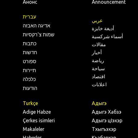
Анонс
Announcement
עברית
عربي
אדיגה האבזה
أديغة خابزة
שמות צ'רקסיות
أسماء شركسية
כתבות
مقالات
أخبار
חדשות
رياضة
ספורט
سياحة
תיירות
اقتصاد
כלכלה
اعلانات
הודעות
Turkçe
Адыгэ
Adige Habze
Адыгэ Хабзэ
Çerkes isimleri
Адыгэ цIэхэр
Makaleler
Тхыгъэхэр
Haberler
Къэбархэр