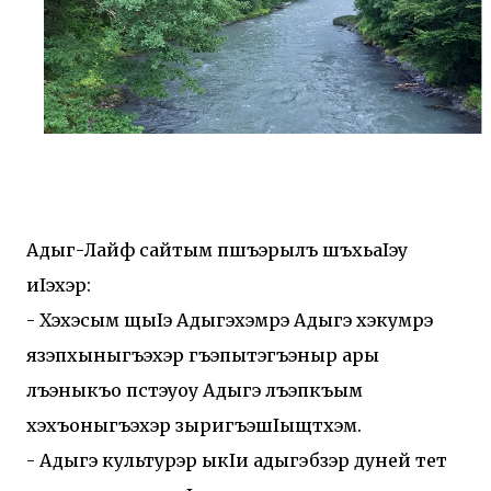
Адыг-Лайф сайтым пшъэрылъ шъхьаIэу
иIэхэр:
- Хэхэсым щыIэ Адыгэхэмрэ Адыгэ хэкумрэ
язэпхыныгъэхэр гъэпытэгъэныр ары
лъэныкъо пстэуоу Адыгэ лъэпкъым
хэхъоныгъэхэр зыригъэшIыщтхэм.
- Адыгэ культурэр ыкIи адыгэбзэр дуней тет