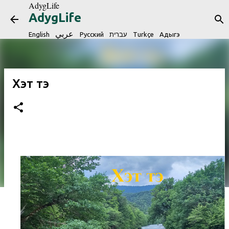
AdygLife
Skip to main content
AdygLife
عربي
English
Русский
עברית
Turkçe
Адыгэ
Хэт тэ