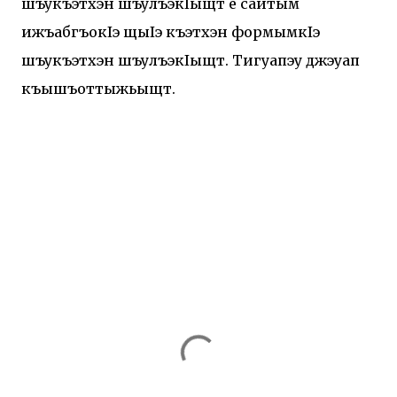
шъукъэтхэн шъулъэкIыщт е сайтым
ижъабгъокIэ щыIэ къэтхэн формымкIэ
шъукъэтхэн шъулъэкIыщт. Тигуапэу джэуап
къышъоттыжьыщт.