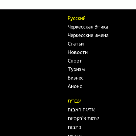
Русский
Черкесская Этика
Черкесские имена
Статьи
Новости
Спорт
Туризм
Бизнес
Анонс
עברית
אדיגה האבזה
שמות צ'רקסיות
כתבות