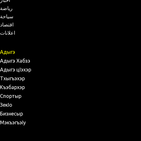
أخبار
رياضة
سياحة
اقتصاد
اعلانات
Адыгэ
Адыгэ Хабзэ
Адыгэ цIэхэр
Тхыгъэхэр
Къэбархэр
Спортыр
ЗекIо
Бизнесыр
МэкъэгъэIу