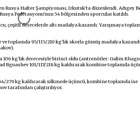
enen Rusya Halter Şampiyonası, Irkutsk'ta düzenlendi. Adıgey 
 Rusya Federasyonu'nun 54 bölgesinden sporcular katıldı.
cu, çeşitli derecelerde altı madalya kazandı. Yarışmaya topla
e ve toplamda 95/115/210 kg'lık skorla gümüş madalya kazand
akov).
 106 kg'lık derecesiyle birinci oldu (antrenörler: Galim Khag
ad Bguashev 101/117/218 kg kaldırarak kombine toplamda üçü
154/279 kg kaldırarak silkmede üçüncü, kombine toplamda ise
ov tarafından çalıştırılıyor.