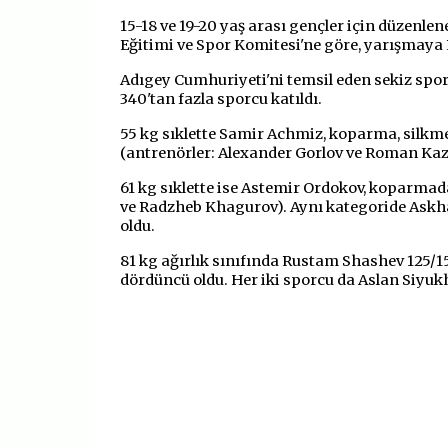
15-18 ve 19-20 yaş arası gençler için düzenl
Eğitimi ve Spor Komitesi'ne göre, yarışmaya
Adıgey Cumhuriyeti'ni temsil eden sekiz spor
340'tan fazla sporcu katıldı.
55 kg sıklette Samir Achmiz, koparma, silkm
(antrenörler: Alexander Gorlov ve Roman Kaz
61 kg sıklette ise Astemir Ordokov, koparmada
ve Radzheb Khagurov). Aynı kategoride Askh
oldu.
81 kg ağırlık sınıfında Rustam Shashev 125/
dördüncü oldu. Her iki sporcu da Aslan Siyukh