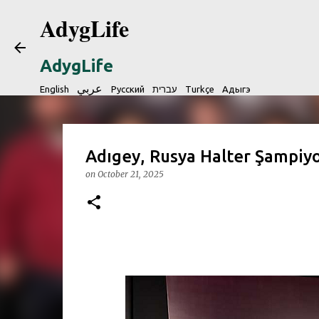
AdygLife
AdygLife
عربي
English
Русский
עברית
Turkçe
Адыгэ
Adıgey, Rusya Halter Şampiyo
on
October 21, 2025