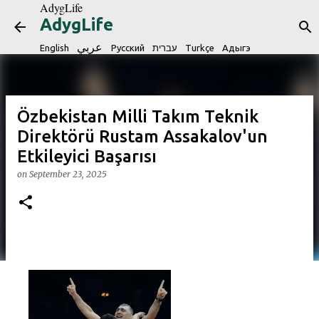
AdygLife
Skip to main content
AdygLife
عربي
English
Русский
עברית
Turkçe
Адыгэ
Özbekistan Milli Takım Teknik
Direktörü Rustam Assakalov'un
Etkileyici Başarısı
on
September 23, 2025