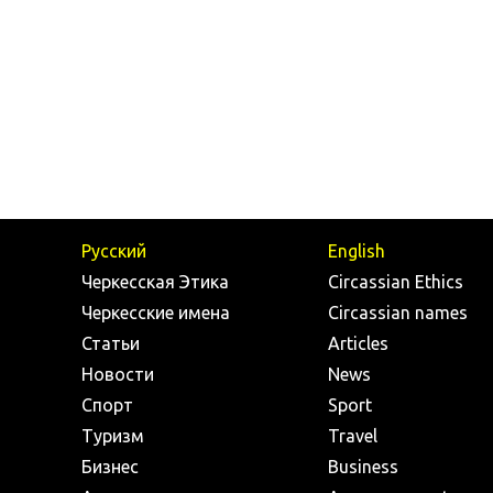
Русский
English
Черкесская Этика
Circassian Ethics
Черкесские имена
Circassian names
Статьи
Articles
Новости
News
Спорт
Sport
Туризм
Travel
Бизнес
Business