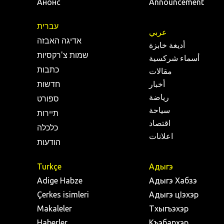
Анонс
Announcement
עברית
عربي
אדיגה האבזה
أديغة خابزة
שמות צ'רקסיות
أسماء شركسية
כתבות
مقالات
أخبار
חדשות
رياضة
ספורט
سياحة
תיירות
اقتصاد
כלכלה
اعلانات
הודעות
Turkçe
Адыгэ
Adige Habze
Адыгэ Хабзэ
Çerkes isimleri
Адыгэ цIэхэр
Makaleler
Тхыгъэхэр
Haberler
Къэбархэр